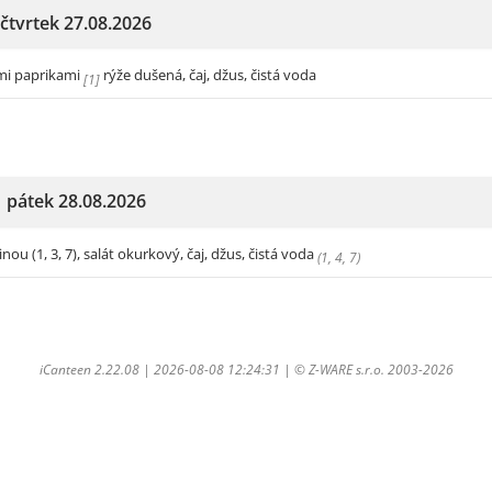
čtvrtek 27.08.2026
ými paprikami
rýže dušená, čaj, džus, čistá voda
[
1
]
pátek 28.08.2026
u (1, 3, 7), salát okurkový, čaj, džus, čistá voda
(
1
,
4
,
7
)
iCanteen 2.22.08 | 2026-08-08 12:24:31 | ©
Z-WARE s.r.o.
2003-2026