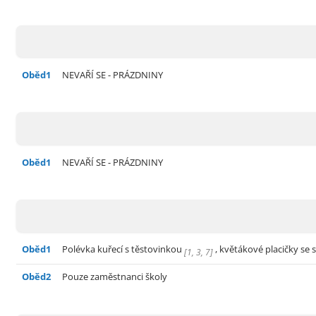
Oběd1
NEVAŘÍ SE - PRÁZDNINY
Oběd1
NEVAŘÍ SE - PRÁZDNINY
Oběd1
Polévka kuřecí s těstovinkou
, květákové placičky se
[
1
,
3
,
7
]
Oběd2
Pouze zaměstnanci školy