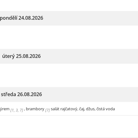
pondělí 24.08.2026
úterý 25.08.2026
středa 26.08.2026
 sýrem
, brambory
salát rajčatový, čaj, džus, čistá voda
[
1
,
3
,
7
]
[
7
]