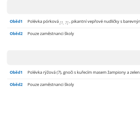
Oběd1
Polévka pórková
, pikantní vepřové nudličky s barevn
[
1
,
7
]
Oběd2
Pouze zaměstnanci školy
Oběd1
Polévka rýžová (7), gnoči s kuřecím masem žampiony a zelenino
Oběd2
Pouze zaměstnanci školy